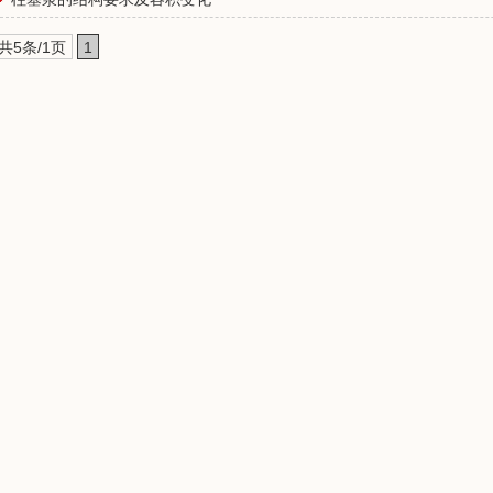
共5条/1页
1